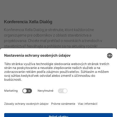
Konferencia Xella Dialóg
Konferencia Xella Dialóg je stretnutie, ktoré každoročne
organizujeme pre odborníkov z oblasti stavebníctva a
projektovania. Chcete mať prehľad o novinkách a trendoch v
stavebníctve? Neváhajte a prihláste sa na aktuálny ročník!
Máte otázky? Kontaktujte nás.
0800 118 583
ytonglinka.sk@xella.com
© 2020 Vytvorilo
PROFICIO
Na tomto webe spracovávame
cookies
potrebné pre jeho