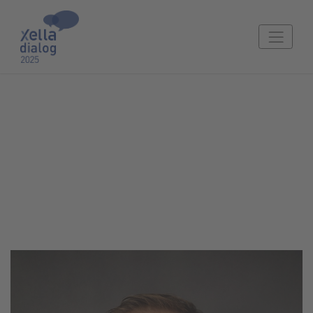
Ing. Petr Simetinger
Team Leader Kompetenčného centra, Technický poradca
podpory predaja – senior špecialista, Xella CZ a Xella
Slovensko