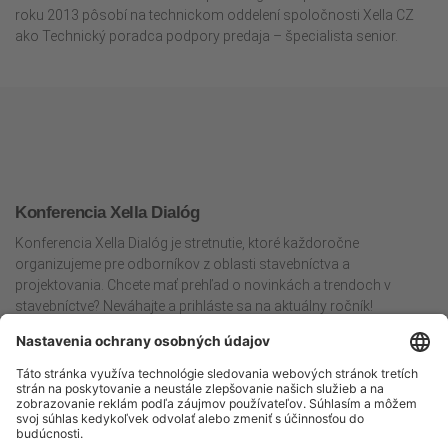
roku 2013 pôsobí na technickom oddelení spoločnosti Xella CZ
ako Technický poradca podpory predaja – špecialista senior.
Konferencia Xella Dialóg
Konferencia Xella Dialóg je stretnutie, ktoré každoročne
organizujeme pre odborníkov z oblasti stavebníctva a
projektovania. Chcete mať prehľad o novinkách a trendoch v
stavebníctve? Neváhajte a prihláste sa na aktuálny ročník!
Máte otázky? Kontaktujte nás.
0800 118 583
ytonglinka.sk@xella.com