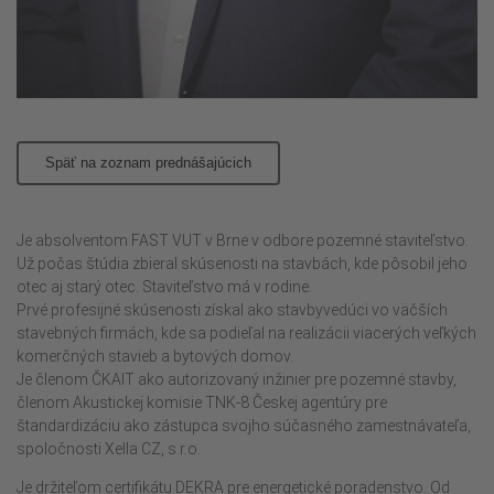
Späť na zoznam prednášajúcich
Je absolventom FAST VUT v Brne v odbore pozemné staviteľstvo.
Už počas štúdia zbieral skúsenosti na stavbách, kde pôsobil jeho
otec aj starý otec. Staviteľstvo má v rodine.
Prvé profesijné skúsenosti získal ako stavbyvedúci vo väčších
stavebných firmách, kde sa podieľal na realizácii viacerých veľkých
komerčných stavieb a bytových domov.
Je členom ČKAIT ako autorizovaný inžinier pre pozemné stavby,
členom Akustickej komisie TNK-8 Českej agentúry pre
štandardizáciu ako zástupca svojho súčasného zamestnávateľa,
spoločnosti Xella CZ, s.r.o.
Je držiteľom certifikátu DEKRA pre energetické poradenstvo. Od