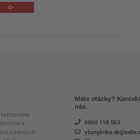
Máte otázky? Kontakt
nás.
ré každoročne
0800 118 583
ebníctva a
ytonglinka.sk@xella
kách a trendoch