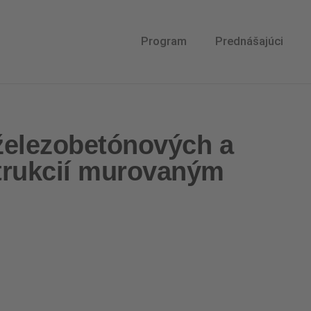
Program
Prednášajúci
železobetónových a
trukcií murovaným